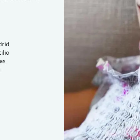
drid
ilio
jas
o