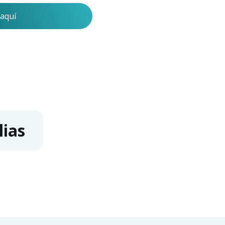
aquí
lias