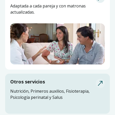
Pide ayuda a una matrona experta y actualizada
Adaptada a cada pareja y con matronas
sin salir de casa.
actualizadas.
Otros servicios
Nutrición, Primeros auxilios, Fisioterapia,
Psicología perinatal y Salus