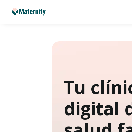
Tu clíni
digital 
salud f