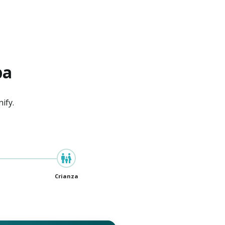
pa
ify.
Crianza