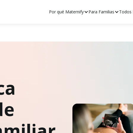
Por qué Maternify
Para Familias
Todos l
ca
de
amiliar