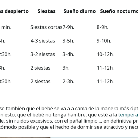
s despierto
Siestas
Sueño
diurno
Sueño n
octurn
 min.
Siestas cortas
7-9h.
8-9h.
5h.
4-3 siestas
3-5h.
9-10h.
2:30h.
3-2 siestas
3-4h.
10-12h.
3h.
2 siestas
3h.
11-12h.
3:30h.
2 siestas
2-3h.
11-12h.
e también que el bebé se va a a cama de la manera más ópt
n esto, que el bebé no tenga hambre, que esté a la
tempera
le, sin ruidos excesivos, con el pañal limpio…, en definitiva p
ómodo posible y que el hecho de dormir sea atractivo y nece