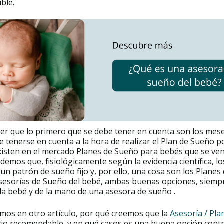
ble.
er que lo primero que se debe tener en cuenta son los mese
e tenerse en cuenta a la hora de realizar el Plan de Sueño p
xisten en el mercado Planes de Sueño para bebés que se ve
emos que, fisiológicamente según la evidencia científica, l
un patrón de sueño fijo y, por ello, una cosa son los Plane
Asesorías de Sueño del bebé, ambas buenas opciones, siempre
a bebé y de la mano de una asesora de sueño .
os en otro artículo, por qué creemos que la
Asesoría / Pla
cio recomendable, y en qué casos es una buena opción contr