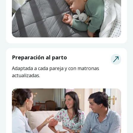
Asesoría de Lactancia
Preparación al parto
Pide ayuda a una matrona experta y actualizada
Adaptada a cada pareja y con matronas
sin salir de casa.
actualizadas.