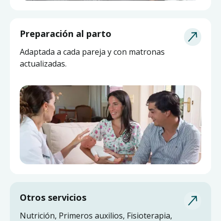
Asesoría de Lactancia
Preparación al parto
Pide ayuda a una matrona experta y actualizada
Adaptada a cada pareja y con matronas
sin salir de casa.
actualizadas.
Otros servicios
Nutrición, Primeros auxilios, Fisioterapia,