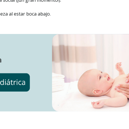
 social (¡un gran momento!).
za al estar boca abajo.