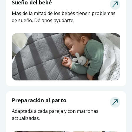
Sueño del bebé
Más de la mitad de los bebés tienen problemas
de sueño. Déjanos ayudarte.
Asesoría de Lactancia
Preparación al parto
Pide ayuda a una matrona experta y actualizada
Adaptada a cada pareja y con matronas
sin salir de casa.
actualizadas.