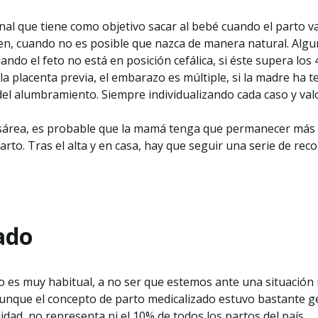
nal que tiene como objetivo sacar al bebé cuando el parto v
bien, cuando no es posible que nazca de manera natural. Alg
uando el feto no está en posición cefálica, si éste supera lo
 placenta previa, el embarazo es múltiple, si la madre ha t
 alumbramiento. Siempre individualizando cada caso y valo
esárea, es probable que la mamá tenga que permanecer más 
arto. Tras el alta y en casa, hay que seguir una serie de r
ado
no es muy habitual, a no ser que estemos ante una situación
Aunque el concepto de parto medicalizado estuvo bastante 
alidad, no representa ni el 10% de todos los partos del país.