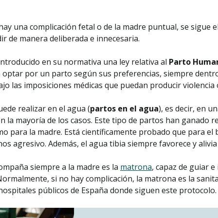
o hay una complicación fetal o de la madre puntual, se sigue 
dir de manera deliberada e innecesaria.
introducido en su normativa una ley relativa al
Parto Huma
a optar por un parto según sus preferencias, siempre dentro
jo las imposiciones médicas que puedan producir violencia 
ede realizar en el agua (
partos en el agua
), es decir, en 
 la mayoría de los casos. Este tipo de partos han ganado re
mo para la madre. Está científicamente probado que para el 
s agresivo. Además, el agua tibia siempre favorece y alivia
compaña siempre a la madre es la
matrona
, capaz de guiar e
 Normalmente, si no hay complicación, la matrona es la sanita
ospitales públicos de España donde siguen este protocolo.