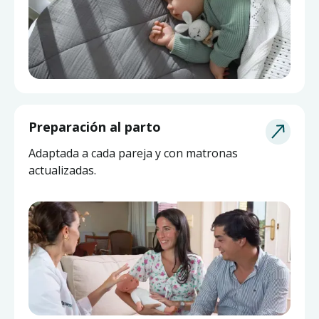
Asesoría de Lactancia
Preparación al parto
Pide ayuda a una matrona experta y actualizada
Adaptada a cada pareja y con matronas
sin salir de casa.
actualizadas.