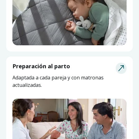
Asesoría de Lactancia
Preparación al parto
Pide ayuda a una matrona experta y actualizada
Adaptada a cada pareja y con matronas
sin salir de casa.
actualizadas.