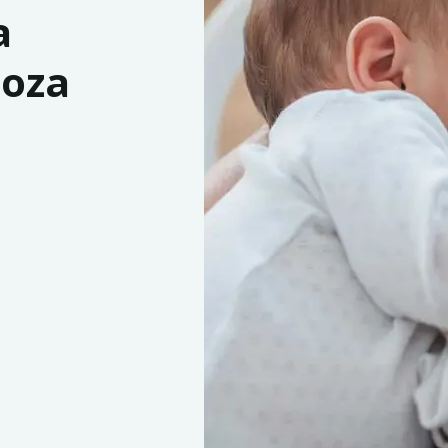
a
goza