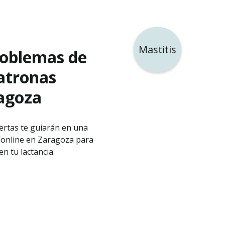
Mastitis
roblemas de
atronas
agoza
rtas te guiarán en una
 /online en Zaragoza para
en tu lactancia.