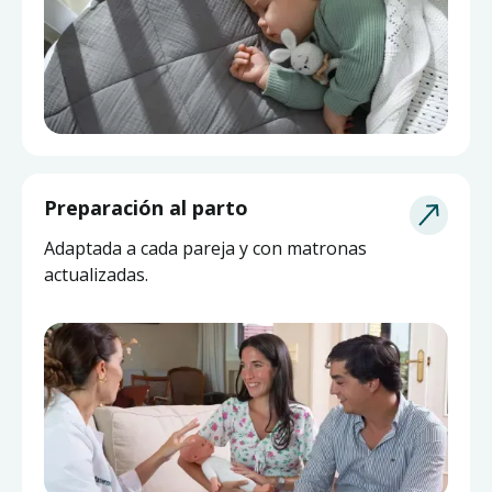
Asesoría de Lactancia
Preparación al parto
Pide ayuda a una matrona experta y actualizada
Adaptada a cada pareja y con matronas
sin salir de casa.
actualizadas.