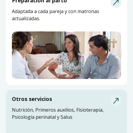
Asesoría de Lactancia
Preparación al parto
Pide ayuda a una matrona experta y actualizada
Adaptada a cada pareja y con matronas
sin salir de casa.
actualizadas.
Otros servicios
Nutrición, Primeros auxilios, Fisioterapia,
Psicología perinatal y Salus