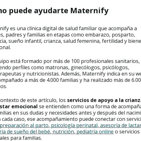
o puede ayudarte Maternify
ify es una clínica digital de salud familiar que acompaña a
s, padres y familias en etapas como embarazo, posparto,
cia, sueño infantil, crianza, salud femenina, fertilidad y bien
onal.
uipo está formado por más de 100 profesionales sanitarios,
yendo perfiles como matronas, ginecólogos, psicólogos,
erapeutas y nutricionistas. Además, Maternify indica en su 
ompañado a más de 4.000 familias y ha realizado más de 6.0
ios.
contexto de este artículo, los
servicios de apoyo a la crian
star emocional
se entienden como una forma de acompaña
milias en sus dudas y necesidades antes y después del nacim
 cada caso, ese acompañamiento puede conectar con servic
preparación al parto
,
psicología perinatal
,
asesoría de lacta
ría de sueño del bebé
,
nutrición
,
pediatría online
o servicios
les para familias.