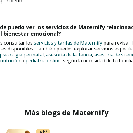
spondiente.
de puedo ver los servicios de Maternify relaciona
el bienestar emocional?
s consultar los
servicios y tarifas de Maternify
para revisar 
es disponibles. También puedes explorar servicios específi
psicología perinatal
,
asesoría de lactancia
,
asesoría de sueñ
nutrición
o
pediatría online
, según la necesidad de tu familia
Más blogs de Maternify
Bebé