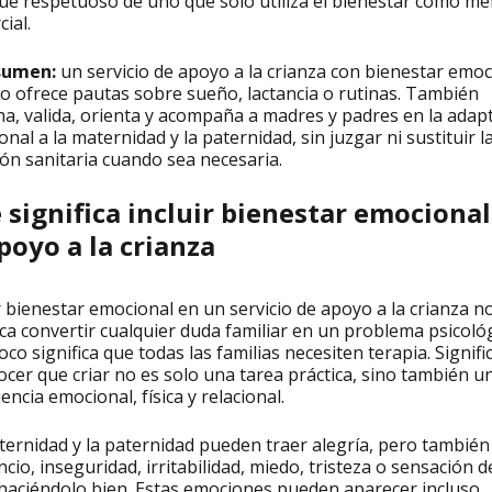
ue respetuoso de uno que solo utiliza el bienestar como me
ial.
sumen:
un servicio de apoyo a la crianza con bienestar emoc
o ofrece pautas sobre sueño, lactancia o rutinas. También
a, valida, orienta y acompaña a madres y padres en la adap
nal a la maternidad y la paternidad, sin juzgar ni sustituir l
ón sanitaria cuando sea necesaria.
 significa incluir bienestar emocional
apoyo a la crianza
r bienestar emocional en un servicio de apoyo a la crianza n
ica convertir cualquier duda familiar en un problema psicológ
o significa que todas las familias necesiten terapia. Signifi
cer que criar no es solo una tarea práctica, sino también u
encia emocional, física y relacional.
ternidad y la paternidad pueden traer alegría, pero también
cio, inseguridad, irritabilidad, miedo, tristeza o sensación d
 haciéndolo bien. Estas emociones pueden aparecer incluso