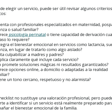
de elegir un servicio, puede ser útil revisar algunos criterio
cos:
enta con profesionales especializados en maternidad, posp
anza o salud familiar?
rece
psicología perinatal
o tiene capacidad de derivación cu
caso lo requiere?
tegra el bienestar emocional en servicios como lactancia, s
anza, en lugar de tratarlo como algo aislado?
ita culpabilizar a madres y padres?
plica claramente qué incluye cada servicio?
 promete soluciones mágicas ni resultados garantizados?
rece opciones online, a domicilio o adaptadas a la realidad
iliar?
ene un tono cercano, respetuoso y no alarmista?
hecklist no sustituye una valoración profesional, pero pued
te a identificar si un servicio está realmente preparado par
ñar el bienestar emocional de la familia.