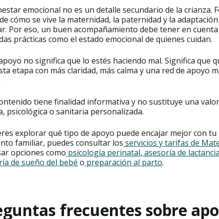
nestar emocional no es un detalle secundario de la crianza.
de cómo se vive la maternidad, la paternidad y la adaptación
iar. Por eso, un buen acompañamiento debe tener en cuenta
das prácticas como el estado emocional de quienes cuidan.
apoyo no significa que lo estés haciendo mal. Significa que q
esta etapa con más claridad, más calma y una red de apoyo 
.
ontenido tiene finalidad informativa y no sustituye una valo
, psicológica o sanitaria personalizada.
eres explorar qué tipo de apoyo puede encajar mejor con tu
to familiar, puedes consultar los
servicios y tarifas de Mat
isar opciones como
psicología perinatal
,
asesoría de lactanci
ría de sueño del bebé
o
preparación al parto
.
eguntas frecuentes sobre ap