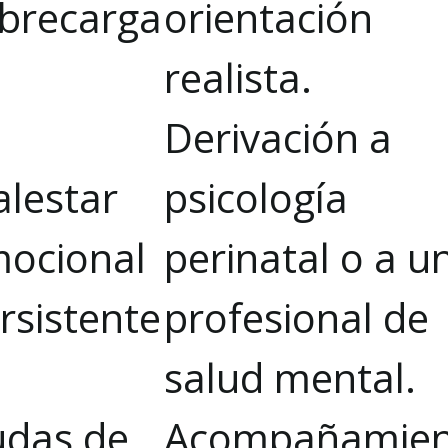
brecarga
orientación
realista.
Derivación a
lestar
psicología
ocional
perinatal o a u
rsistente
profesional de
salud mental.
das de
Acompañamien