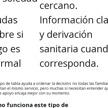
cercano.
udas
Información cl
bre si
y derivación
go es
sanitaria cuan
rmal
corresponda.
ipo de tabla ayuda a ordenar la decisión: no todas las familia
itan el mismo servicio, pero muchas sí necesitan entender q
de apoyo encaja mejor con su momento.
o funciona este tipo de