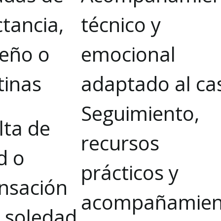
ctancia,
técnico y
eño o
emocional
tinas
adaptado al ca
Seguimiento,
lta de
recursos
d o
prácticos y
nsación
acompañamien
 soledad