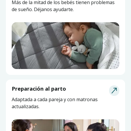
Más de la mitad de los bebés tienen problemas
de sueño. Déjanos ayudarte.
Asesoría de Lactancia
Preparación al parto
Pide ayuda a una matrona experta y actualizada
Adaptada a cada pareja y con matronas
sin salir de casa.
actualizadas.