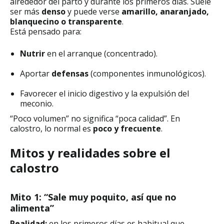
alrededor del parto y durante los primeros días. Suele
ser más
denso
y puede verse
amarillo, anaranjado,
blanquecino o transparente
.
Está pensado para:
Nutrir
en el arranque (concentrado).
Aportar
defensas
(componentes inmunológicos).
Favorecer el inicio digestivo y la expulsión del
meconio.
“Poco volumen” no significa “poca calidad”. En
calostro, lo normal es
poco y frecuente
.
Mitos y realidades sobre el
calostro
Mito 1: “Sale muy poquito, así que no
alimenta”
Realidad:
en los primeros días es habitual que