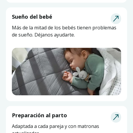
Sueño del bebé
Más de la mitad de los bebés tienen problemas
de sueño. Déjanos ayudarte.
Asesoría de Lactancia
Preparación al parto
Pide ayuda a una matrona experta y actualizada
Adaptada a cada pareja y con matronas