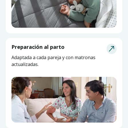
Asesoría de Lactancia
Preparación al parto
Pide ayuda a una matrona experta y actualizada
Adaptada a cada pareja y con matronas
sin salir de casa.
actualizadas.