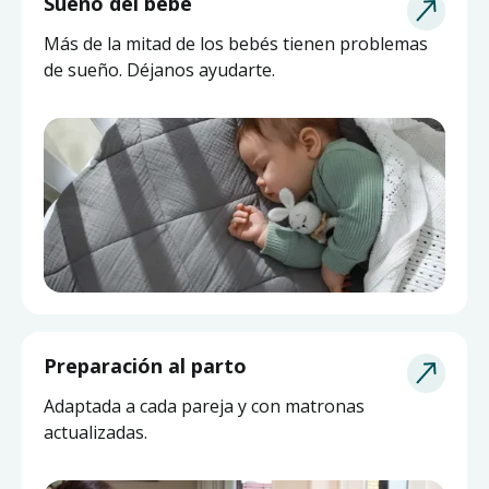
Sueño del bebé
Más de la mitad de los bebés tienen problemas
de sueño. Déjanos ayudarte.
Asesoría de Lactancia
Preparación al parto
Pide ayuda a una matrona experta y actualizada
Adaptada a cada pareja y con matronas
sin salir de casa.
actualizadas.