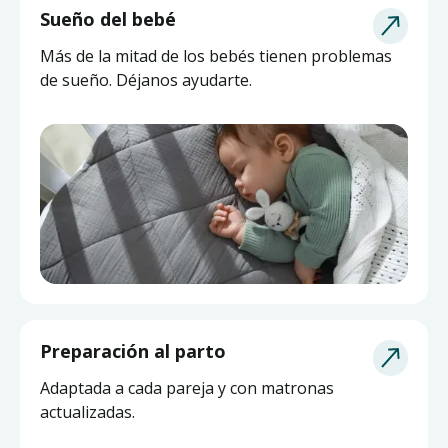
Sueño del bebé
Más de la mitad de los bebés tienen problemas
de sueño. Déjanos ayudarte.
Asesoría de Lactancia
Preparación al parto
Pide ayuda a una matrona experta y actualizada
Adaptada a cada pareja y con matronas
sin salir de casa.
actualizadas.