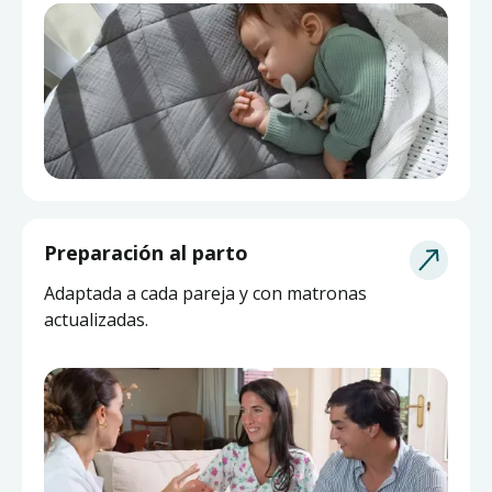
Asesoría de Lactancia
Preparación al parto
Pide ayuda a una matrona experta y actualizada
Adaptada a cada pareja y con matronas
sin salir de casa.
actualizadas.