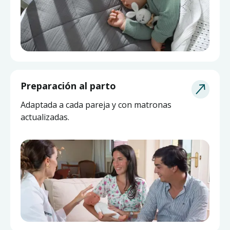
Asesoría de Lactancia
Preparación al parto
Pide ayuda a una matrona experta y actualizada
Adaptada a cada pareja y con matronas
sin salir de casa.
actualizadas.