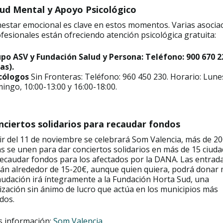
lud Mental y Apoyo Psicológico
nestar emocional es clave en estos momentos. Varias asocia
fesionales están ofreciendo atención psicológica gratuita:
po ASV y Fundación Salud y Persona: Teléfono: 900 670 2
as).
cólogos
Sin Fronteras: Teléfono: 960 450 230. Horario: Lune
ingo, 10:00-13:00 y 16:00-18:00.
nciertos solidarios para recaudar fondos
ir del 11 de noviembre se celebrará Som Valencia, más de 2
as se unen para dar conciertos solidarios en más de 15 ciud
ecaudar fondos para los afectados por la DANA. Las entrad
án alrededor de 15-20€, aunque quien quiera, podrá donar 
audación irá íntegramente a la Fundación Horta Sud, una
zación sin ánimo de lucro que actúa en los municipios más
dos.
 información:
Som Valencia
.