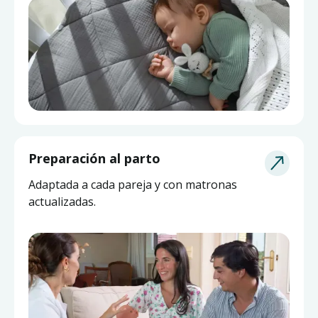
Asesoría de Lactancia
Preparación al parto
Pide ayuda a una matrona experta y actualizada
Adaptada a cada pareja y con matronas
sin salir de casa.
actualizadas.