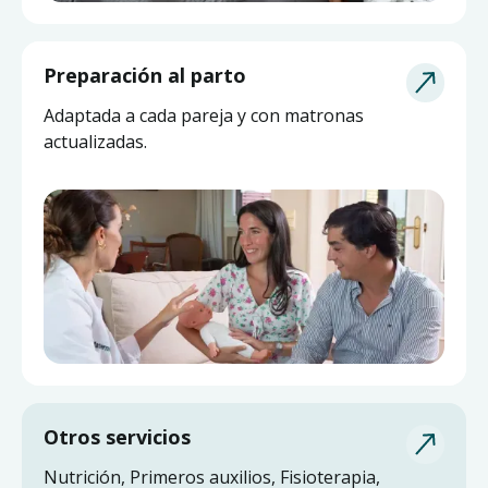
Asesoría de Lactancia
Preparación al parto
Pide ayuda a una matrona experta y actualizada
Adaptada a cada pareja y con matronas
sin salir de casa.
actualizadas.
Otros servicios
Nutrición, Primeros auxilios, Fisioterapia,