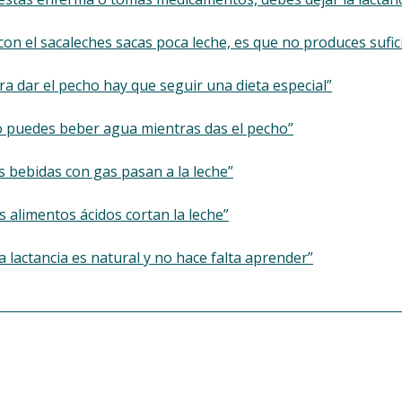
i con el sacaleches sacas poca leche, es que no produces sufic
ara dar el pecho hay que seguir una dieta especial”
o puedes beber agua mientras das el pecho”
as bebidas con gas pasan a la leche”
os alimentos ácidos cortan la leche”
La lactancia es natural y no hace falta aprender”