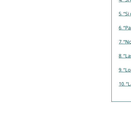
5. “S
6. “P
7. “N
8. “L
9. “L
10. “