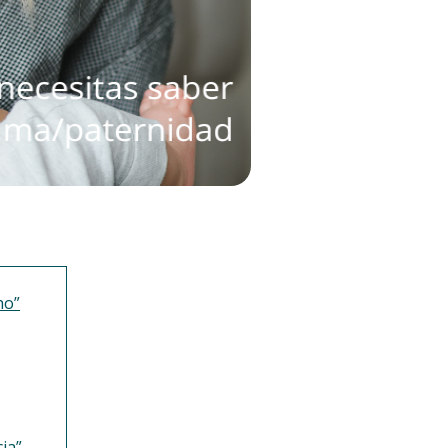
ho”
ia”