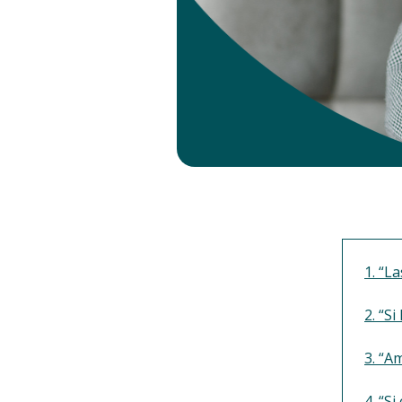
1. “L
2. “S
3. “A
4. “S