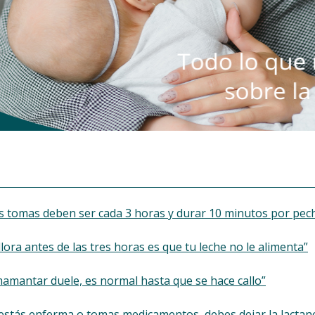
as tomas deben ser cada 3 horas y durar 10 minutos por pec
i llora antes de las tres horas es que tu leche no le alimenta”
mamantar duele, es normal hasta que se hace callo”
i estás enferma o tomas medicamentos, debes dejar la lactanc