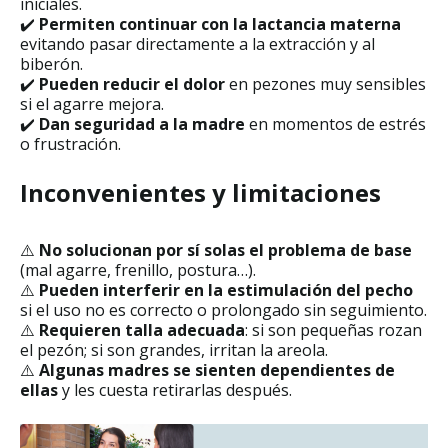
iniciales.
✔️
Permiten continuar con la lactancia materna
evitando pasar directamente a la extracción y al
biberón.
✔️
Pueden reducir el dolor
en pezones muy sensibles
si el agarre mejora.
✔️
Dan seguridad a la madre
en momentos de estrés
o frustración.
Inconvenientes y limitaciones
⚠️
No solucionan por sí solas el problema de base
(mal agarre, frenillo, postura…).
⚠️
Pueden interferir en la estimulación del pecho
si el uso no es correcto o prolongado sin seguimiento.
⚠️
Requieren talla adecuada
: si son pequeñas rozan
el pezón; si son grandes, irritan la areola.
⚠️
Algunas madres se sienten dependientes de
ellas
y les cuesta retirarlas después.