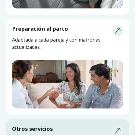
Asesoría de Lactancia
Preparación al parto
Pide ayuda a una matrona experta y actualizada
Adaptada a cada pareja y con matronas
sin salir de casa.
actualizadas.
Otros servicios