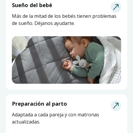
Sueño del bebé
Más de la mitad de los bebés tienen problemas
de sueño. Déjanos ayudarte.
Asesoría de Lactancia
Preparación al parto
Pide ayuda a una matrona experta y actualizada
Adaptada a cada pareja y con matronas
sin salir de casa.
actualizadas.