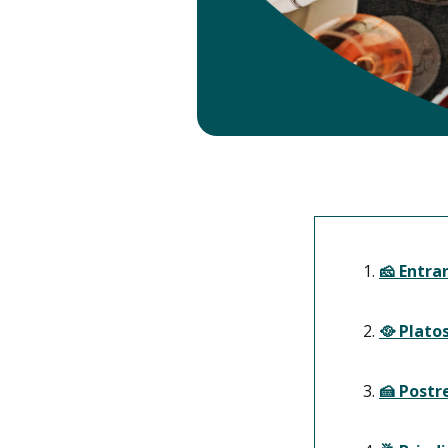
🧀 Entr
🥘 Plato
🍰 Postr