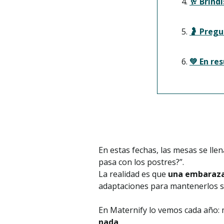
🥂 Brindi
🤰 Pregu
💚 En re
En estas fechas, las mesas se ll
pasa con los postres?”.
La realidad es que
una embarazad
adaptaciones para mantenerlos 
En Maternify lo vemos cada año:
nada
.