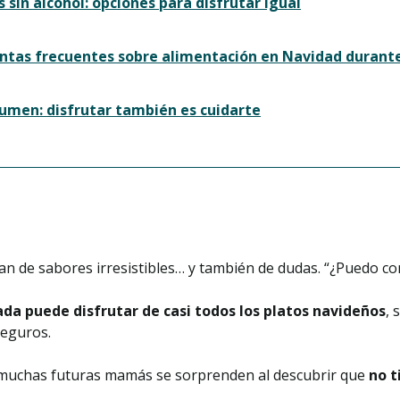
s sin alcohol: opciones para disfrutar igual
ntas frecuentes sobre alimentación en Navidad durant
sumen: disfrutar también es cuidarte
enan de sabores irresistibles… y también de dudas. “¿Puedo 
a puede disfrutar de casi todos los platos navideños
, 
seguros.
 muchas futuras mamás se sorprenden al descubrir que
no t