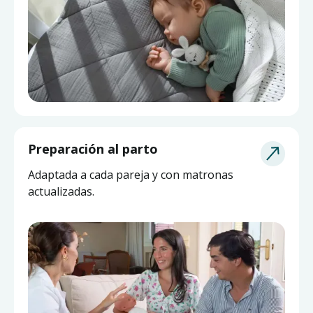
Asesoría de Lactancia
Preparación al parto
Pide ayuda a una matrona experta y actualizada
Adaptada a cada pareja y con matronas
sin salir de casa.
actualizadas.