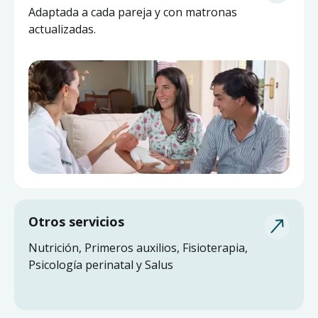
Pide ayuda a una matrona experta y actualizada
Adaptada a cada pareja y con matronas
sin salir de casa.
actualizadas.
Otros servicios
Nutrición, Primeros auxilios, Fisioterapia,
Psicología perinatal y Salus