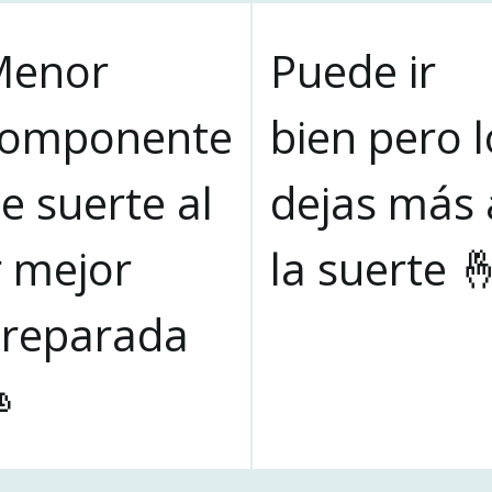
Menor
Puede ir
componente
bien pero l
e suerte al
dejas más 
r mejor
la suerte 
reparada
