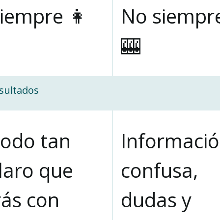
iempre 👩
No siempr
🎰
sultados
odo tan
Informaci
laro que
confusa,
rás con
dudas y