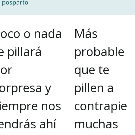
 posparto
oco o nada
Más
e pillará
probable
or
que te
orpresa y
pillen a
iempre nos
contrapie
endrás ahí
muchas