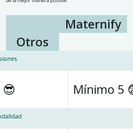
de la mejor manera posible.
Maternify
Otros
siones
 😎
Mínimo 5 
dalidad