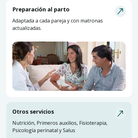
Asesoría de Lactancia
Preparación al parto
Pide ayuda a una matrona experta y actualizada
Adaptada a cada pareja y con matronas
sin salir de casa.
actualizadas.
Otros servicios
Nutrición, Primeros auxilios, Fisioterapia,
Psicología perinatal y Salus