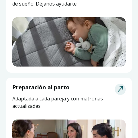
de sueño. Déjanos ayudarte.
Asesoría de Lactancia
Preparación al parto
Pide ayuda a una matrona experta y actualizada
Adaptada a cada pareja y con matronas
sin salir de casa.
actualizadas.