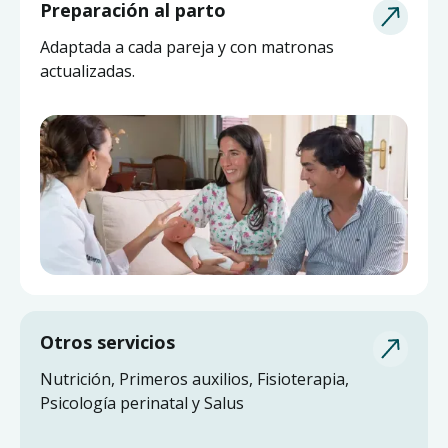
Asesoría de Lactancia
Preparación al parto
Pide ayuda a una matrona experta y actualizada
Adaptada a cada pareja y con matronas
sin salir de casa.
actualizadas.
Otros servicios
Nutrición, Primeros auxilios, Fisioterapia,
Psicología perinatal y Salus