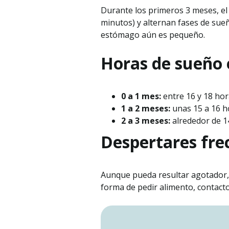
Durante los primeros 3 meses, el 
minutos) y alternan fases de sue
estómago aún es pequeño.
Horas de sueño 
0 a 1 mes:
entre 16 y 18 hora
1 a 2 meses:
unas 15 a 16 ho
2 a 3 meses:
alrededor de 14
Despertares fre
Aunque pueda resultar agotador, d
forma de pedir alimento, contacto