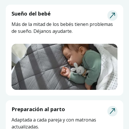
Sueño del bebé
Más de la mitad de los bebés tienen problemas
de sueño. Déjanos ayudarte.
Asesoría de Lactancia
Preparación al parto
Pide ayuda a una matrona experta y actualizada
Adaptada a cada pareja y con matronas
sin salir de casa.
actualizadas.