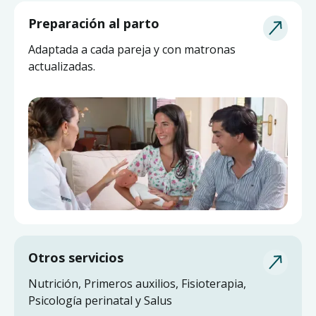
Asesoría de Lactancia
Preparación al parto
Pide ayuda a una matrona experta y actualizada
Adaptada a cada pareja y con matronas
sin salir de casa.
actualizadas.
Otros servicios
Nutrición, Primeros auxilios, Fisioterapia,
Psicología perinatal y Salus