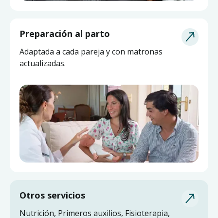
Asesoría de Lactancia
Preparación al parto
Pide ayuda a una matrona experta y actualizada
Adaptada a cada pareja y con matronas
sin salir de casa.
actualizadas.
Otros servicios
Nutrición, Primeros auxilios, Fisioterapia,