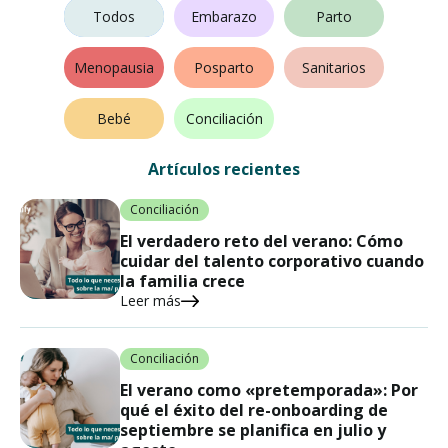
Fertilidad
Todos
Embarazo
Parto
Menopausia
Posparto
Sanitarios
Bebé
Conciliación
Artículos recientes
Conciliación
El verdadero reto del verano: Cómo
cuidar del talento corporativo cuando
la familia crece
Leer más
Conciliación
El verano como «pretemporada»: Por
qué el éxito del re-onboarding de
septiembre se planifica en julio y