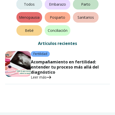
Fertilidad
Todos
Embarazo
Parto
Menopausia
Posparto
Sanitarios
Bebé
Conciliación
Artículos recientes
Fertilidad
Acompañamiento en fertilidad:
entender tu proceso más allá del
diagnóstico
Leer más