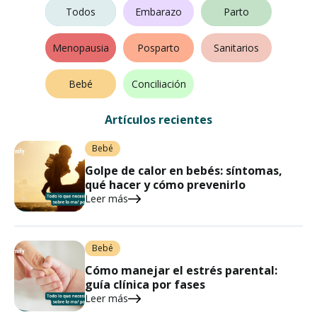
Fertilidad
Todos
Embarazo
Parto
Menopausia
Posparto
Sanitarios
Bebé
Conciliación
Artículos recientes
Bebé
Golpe de calor en bebés: síntomas,
qué hacer y cómo prevenirlo
Leer más
Bebé
Cómo manejar el estrés parental:
guía clínica por fases
Leer más