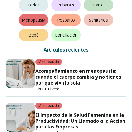
Fertilidad
Todos
Embarazo
Parto
Menopausia
Posparto
Sanitarios
Bebé
Conciliación
Artículos recientes
Menopausia
Acompañamiento en menopausia:
cuando el cuerpo cambia y no tienes
por qué vivirlo sola
Leer más
Menopausia
El Impacto de la Salud Femenina en la
Productividad: Un Llamado a la Acción
para las Empresas